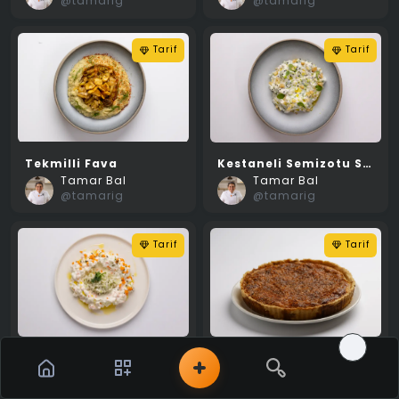
@tamarig
@tamarig
Tarif
Tarif
Tekmilli Fava
Kestaneli Semizotu Salatası
Tamar Bal
Tamar Bal
@tamarig
@tamarig
Tarif
Tarif
Alabaş Tzatizki
Quiche Lorraine
Tamar Bal
Merve Gül Şenol Özen
@tamarig
@mervgso