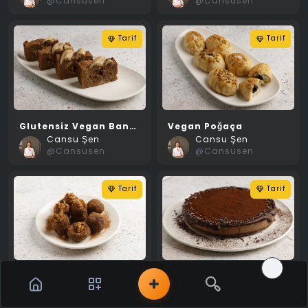
@Cansusen
@Cansusen
Tarif
Tarif
Glutensiz Vegan Banana Bread
Vegan Poğaça
Cansu Şen
Cansu Şen
@Cansusen
@Cansusen
Tarif
Tarif
Elmalı Raw Ball
Çikolatalı Raw Cake
Cansu Şen
Cansu Şen
@Cansusen
@Cansusen