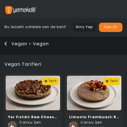
Bu lezzetli sohbete sen de katıl!
Giriş Yap
Üye Ol
Vegan > Vegan
Vegan Tarifleri
Tarif
Tarif
Yer Fıstıklı Raw Cheesecake
Limonlu Frambuazlı Raw Cheesecake
Cansu Şen
Cansu Şen