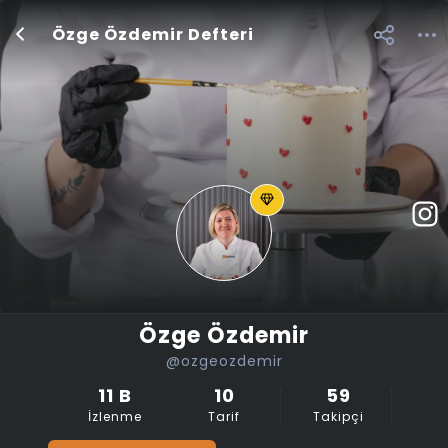
Özge Özdemir Defteri
Özge Özdemir
@ozgeozdemir
11 B
10
59
İzlenme
Tarif
Takipçi