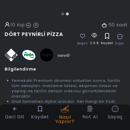
10
kişi
50
saat
DÖRT PEYNIRLI PIZZA
2.9 B
Kaydet
Diğer
Beğen
Bilgilendirme
Yemekdili Premium abonesi olduktan sonra, tarifin
tüm detayları: malzeme listesi, ekipman listesi ve
yapılışı ile tarifin detaylı videosu görüntülenebilir
olacaktır.
Ürün tamamen dijital üründür. Her hangi bir fiziki
teslim bulunmamaktadır.
Bu dijital ürünü satın aldığınızda, satın alma işleminiz
Geri Git
Kaydet
Not Al
Sayaç
Nasıl
tamamlandıktan sonra geri ödeme veya iade
Yapılır?
yapılamayacağını kabul etmiş olursunuz.
Dijital ürünler, bir kez satın alındığında hemen teslim