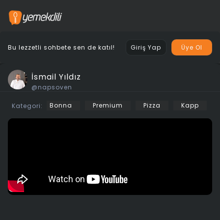
Bu lezzetli sohbete sen de katıl!
Giriş Yap
Üye Ol
İsmail Yıldız
@napsoven
Bonna
Premium
Pizza
Kapp
Kategori: