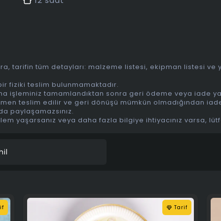
12
saat
tarifin tüm detayları: malzeme listesi, ekipman listesi ve yap
ir fiziki teslim bulunmamaktadır.
n alma işleminiz tamamlandıktan sonra geri ödeme veya iade 
da hemen teslim edilir ve geri dönüşü mümkün olmadığından ia
rmda paylaşamazsınız.
oblem yaşarsanız veya daha fazla bilgiye ihtiyacınız varsa, lüt
il
if
Tarif