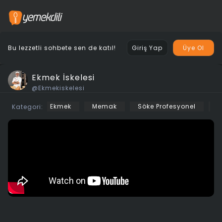
Bu lezzetli sohbete sen de katıl!
Giriş Yap
Üye Ol
Ekmek İskelesi
@Ekmekiskelesi
Ekmek
Memak
Söke Profesyonel
P
Kategori: