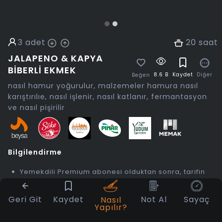
3
adet
20
saat
JALAPENO & KAPYA
BIBERLI EKMEK
8.6 B
Kaydet
Diğer
Beğen
nasıl hamur yoğurulur, malzemeler hamura nasıl
karıştırılıe, nasıl işlenir, nasıl katlanır, fermantasyon
ve nasıl pişirilir
Bilgilendirme
Yemekdili Premium abonesi olduktan sonra, tarifin
tüm detayları: malzeme listesi, ekipman listesi ve
yapılışı ile tarifin detaylı videosu görüntülenebilir
Geri Git
Kaydet
Not Al
Sayaç
olacaktır.
Nasıl
Yapılır?
Ürün tamamen dijital üründür. Her hangi bir fiziki
teslim bulunmamaktadır.