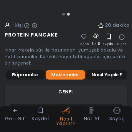
-
kişi
20
dakika
PROTEIN PANCAKE
6.4 B
Kaydet
Diğer
Beğen
Pınar Protein Süt ile hazırlanan, yumuşak dokulu ve
hafif pancake. Kahvaltı veya tatlı öğünler için pratik
bir seçenek.
Ekipmanlar
Malzemeler
Nasıl Yapılır?
GENEL
Yumurta
Geri Git
Kaydet
Not Al
Sayaç
Nasıl
Yapılır?