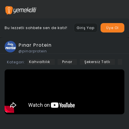
Bu lezzetli sohbete sen de katıl!
Giriş Yap
Üye Ol
Pınar Protein
@pinarprotein
Kahvaltılık
Pınar
Şekersiz Tatlı
Pın
Kategori: